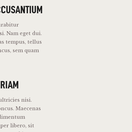
CCUSANTIUM
urabitur
si. Nam eget dui.
s tempus, tellus
ncus, sem quam
ERIAM
tricies nisi.
oncus. Maecenas
ndimentum
r libero, sit