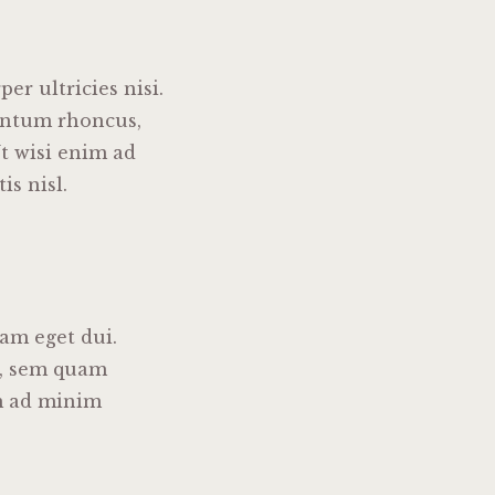
er ultricies nisi.
entum rhoncus,
t wisi enim ad
is nisl.
Nam eget dui.
s, sem quam
im ad minim