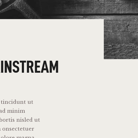
AINSTREAM
tincidunt ut
 ad minim
bortis nisled ut
m onsectetuer
 dolore magna