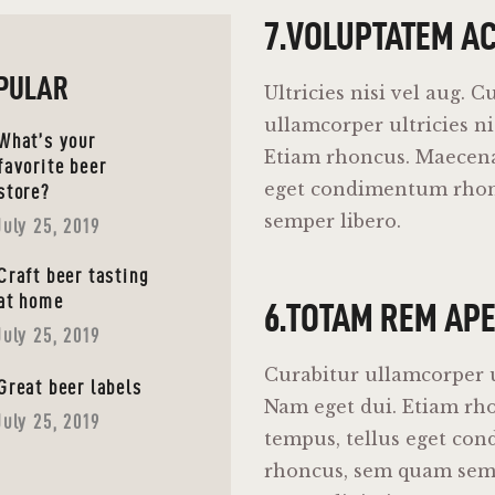
7.VOLUPTATEM A
PULAR
Ultricies nisi vel aug. C
ullamcorper ultricies ni
What’s your
Etiam rhoncus. Maecena
favorite beer
eget condimentum rho
store?
semper libero.
July 25, 2019
Craft beer tasting
at home
6.TOTAM REM AP
July 25, 2019
Curabitur ullamcorper ul
Great beer labels
Nam eget dui. Etiam rh
July 25, 2019
tempus, tellus eget co
rhoncus, sem quam sempe