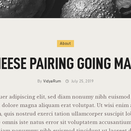
About
HEESE PAIRING GOING M
By
VidyaRum
July 25, 2019
uer adipiscing elit, sed diam nonumy nibh euismod 
t dolore magna aliquam erat volutpat. Ut wisi enim
 quis nostrud exerci tation ullamcorper suscipit lo
e omnis iste natus error sit voluptatem accusantiu
d diam nonummy nibh euismod tincidunt ut laoreet