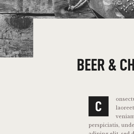
BEER & C
onsect
C
laoree
veniam,
perspiciatis, und
adiping elit, se