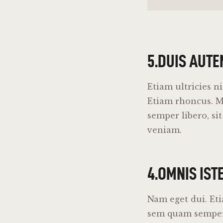
5.DUIS AUTE
Etiam ultricies n
Etiam rhoncus. 
semper libero, s
veniam.
4.OMNIS IST
Nam eget dui. Et
sem quam semper 