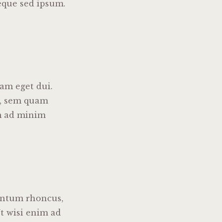
eque sed ipsum.
Nam eget dui.
s, sem quam
im ad minim
entum rhoncus,
t wisi enim ad