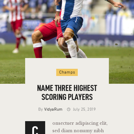
HOME
THE RUM
Champs
THE LEGEND
CONTACT
NAME THREE HIGHEST
SCORING PLAYERS
By
VidyaRum
July 25, 2019
onsectuer adipiscing elit,
C
sed diam nonumy nibh