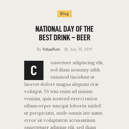
Blog
NATIONAL DAY OF THE
BEST DRINK – BEER
By
VidyaRum
July 25, 2019
HOME
onsectuer adipiscing elit,
THE RUM
C
sed diam nonumy nibh
THE LEGEND
euismod tincidunt ut
CONTACT
laoreet dolore magna aliquam erat
volutpat. Ut wisi enim ad minim
veniam, quis nostrud exerci tation
ullamcorper suscipit lobortis nisled
ut perspiciatis, unde omnis iste natus
error sit voluptatem accusantium
onsectetuer adiping elit, sed diam